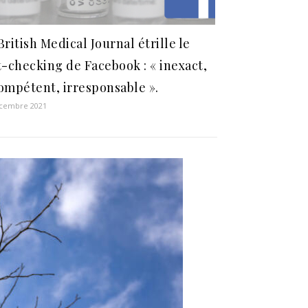
British Medical Journal étrille le
t-checking de Facebook : « inexact,
ompétent, irresponsable ».
écembre 2021