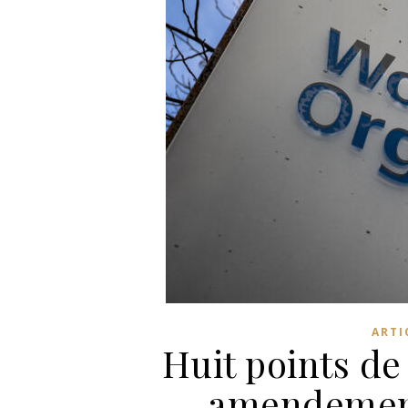
ARTI
Huit points d
amendements