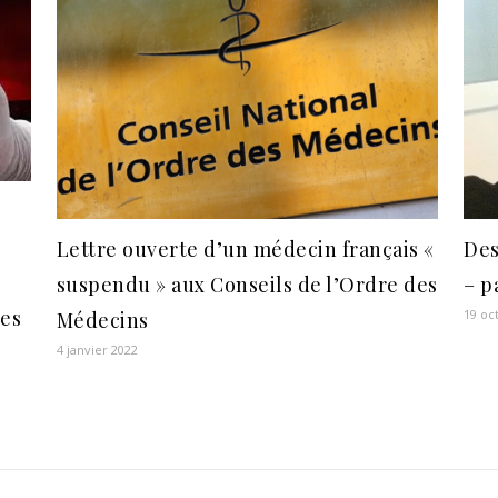
Lettre ouverte d’un médecin français «
Des
suspendu » aux Conseils de l’Ordre des
– p
les
19 oc
Médecins
s
4 janvier 2022