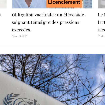
s
Obligation vaccinale : un élève aide-
Le 
p
soignant témoigne des pressions
fac
exercées.
inc
16 août 2021
31 d