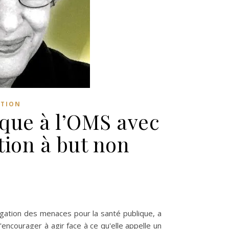
ATION
aque à l’OMS avec
tion à but non
eedom : le Dr Meryl Nass s’attaque à l’OMS avec le lancement d’une 
igation des menaces pour la santé publique, a
'encourager à agir face à ce qu'elle appelle un