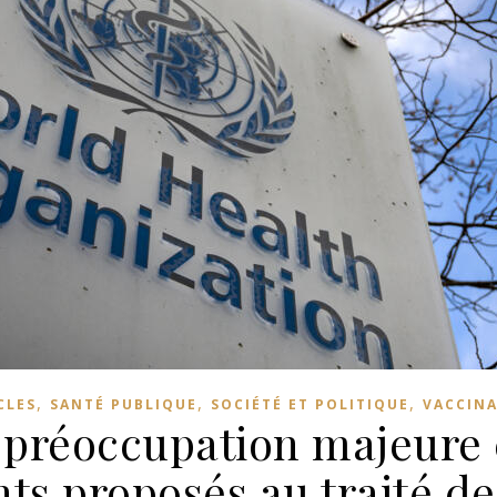
,
,
,
CLES
SANTÉ PUBLIQUE
SOCIÉTÉ ET POLITIQUE
VACCIN
e préoccupation majeure 
 proposés au traité de