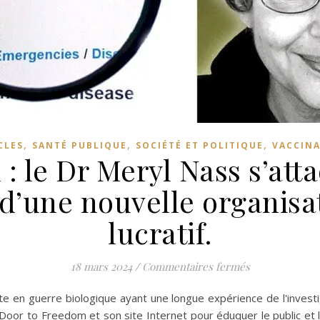
,
,
,
CLES
SANTÉ PUBLIQUE
SOCIÉTÉ ET POLITIQUE
VACCIN
: le Dr Meryl Nass s’att
d’une nouvelle organisa
lucratif.
sur Door to Fr
18 mars 2024
/
Commentaires fermés
te en guerre biologique ayant une longue expérience de l'invest
f Door to Freedom et son site Internet pour éduquer le public et l