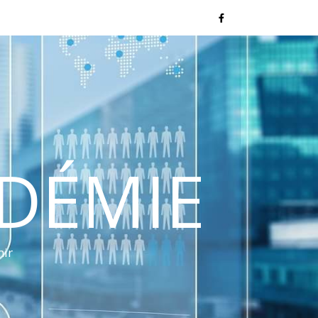
NDÉMIE
nir