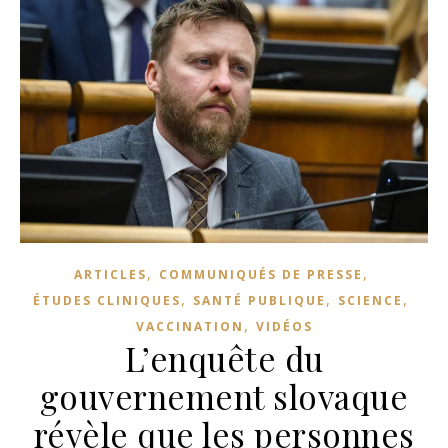
,
,
ARTICLES
COMMUNIQUÉS DE PRESSE
,
,
,
ÉTUDES CLINIQUES
SANTÉ PUBLIQUE
SCIENCE
,
VACCINATION
VIDÉOS
L’enquête du
gouvernement slovaque
révèle que les personnes