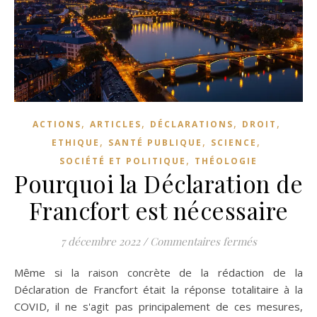
,
,
,
,
ACTIONS
ARTICLES
DÉCLARATIONS
DROIT
,
,
,
ETHIQUE
SANTÉ PUBLIQUE
SCIENCE
,
SOCIÉTÉ ET POLITIQUE
THÉOLOGIE
Pourquoi la Déclaration de
Francfort est nécessaire
sur Pourquoi
7 décembre 2022
/
Commentaires fermés
Même si la raison concrète de la rédaction de la
Déclaration de Francfort était la réponse totalitaire à la
COVID, il ne s'agit pas principalement de ces mesures,