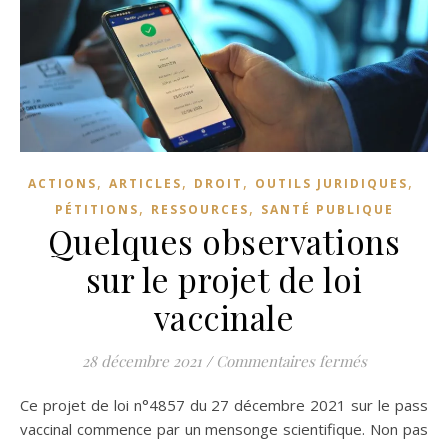
,
,
,
,
ACTIONS
ARTICLES
DROIT
OUTILS JURIDIQUES
,
,
PÉTITIONS
RESSOURCES
SANTÉ PUBLIQUE
Quelques observations
sur le projet de loi
vaccinale
sur Quelques
28 décembre 2021
/
Commentaires fermés
Ce projet de loi n°4857 du 27 décembre 2021 sur le pass
vaccinal commence par un mensonge scientifique. Non pas