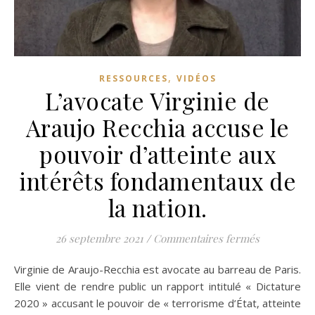
,
RESSOURCES
VIDÉOS
L’avocate Virginie de
Araujo Recchia accuse le
pouvoir d’atteinte aux
intérêts fondamentaux de
la nation.
sur L’avocat
26 septembre 2021
/
Commentaires fermés
Virginie de Araujo-Recchia est avocate au barreau de Paris.
Elle vient de rendre public un rapport intitulé « Dictature
2020 » accusant le pouvoir de « terrorisme d’État, atteinte