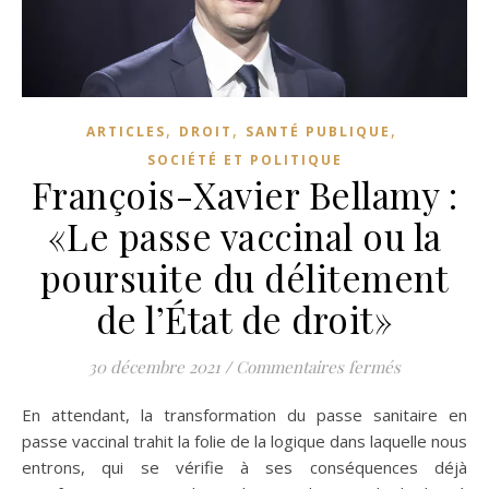
,
,
,
ARTICLES
DROIT
SANTÉ PUBLIQUE
SOCIÉTÉ ET POLITIQUE
François-Xavier Bellamy :
«Le passe vaccinal ou la
poursuite du délitement
de l’État de droit»
sur François
30 décembre 2021
/
Commentaires fermés
En attendant, la transformation du passe sanitaire en
passe vaccinal trahit la folie de la logique dans laquelle nous
entrons, qui se vérifie à ses conséquences déjà