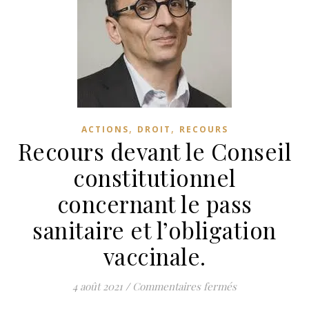
,
,
ACTIONS
DROIT
RECOURS
Recours devant le Conseil
constitutionnel
concernant le pass
sanitaire et l’obligation
vaccinale.
sur Recours deva
4 août 2021
/
Commentaires fermés