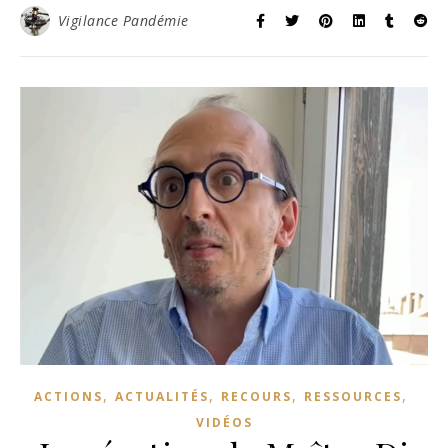
Vigilance Pandémie
,
,
,
,
ACTIONS
ACTUALITÉS
RECOURS
RESSOURCES
VIDÉOS