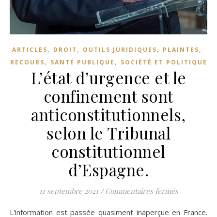
,
,
,
,
ARTICLES
DROIT
OUTILS JURIDIQUES
PLAINTES
,
,
RECOURS
SANTÉ PUBLIQUE
SOCIÉTÉ ET POLITIQUE
L’état d’urgence et le
confinement sont
anticonstitutionnels,
selon le Tribunal
constitutionnel
d’Espagne.
sur L’état d
11 septembre 2021
/
Commentaires fermés
L'information est passée quasiment inaperçue en France.