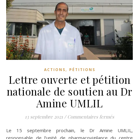
,
ACTIONS
PÉTITIONS
Lettre ouverte et pétition
nationale de soutien au Dr
Amine UMLIL
sur Lettre 
13 septembre 2021
/
Commentaires fermés
Le 15 septembre prochain, le Dr Amine UMLIL,
responsable de l’unité de pharmacovigilance du centre