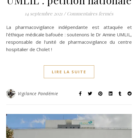
UMLIL : pétition nationale
sur Soutien
14 septembre 2021
/
Commentaires fermés
La pharmacovigilance indépendante est attaquée et
l'éthique médicale bafouée : soutenons le Dr Amine UMLIL,
responsable de l'unité de pharmacovigilance du centre
hospitalier de Cholet !
LIRE LA SUITE
Vigilance Pandémie