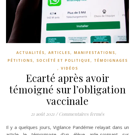
,
,
,
ACTUALITÉS
ARTICLES
MANIFESTATIONS
,
,
PÉTITIONS
SOCIÉTÉ ET POLITIQUE
TÉMOIGNAGES
,
VIDÉOS
Ecarté après avoir
témoigné sur l’obligation
vaccinale
sur Ecarté aprè
21 août 2021
/
Commentaires fermés
Il y a quelques jours, Vigilance Pandémie relayait dans un
article le témoignage d'un élève aide-soignant sur