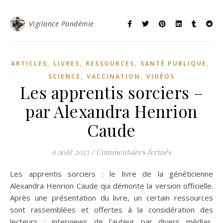
Vigilance Pandémie
,
,
,
,
ARTICLES
LIVRES
RESSOURCES
SANTÉ PUBLIQUE
,
,
SCIENCE
VACCINATION
VIDÉOS
Les apprentis sorciers –
par Alexandra Henrion
Caude
sur Les appren
9 août 2023
/
Commentaires fermés
Les apprentis sorciers : le livre de la généticienne
Alexandra Henrion Caude qui démonte la version officielle.
Après une présentation du livre, un certain ressources
sont rassemblées et offertes à la considération des
lecteurs : interviews de l'auteur par divers médias,