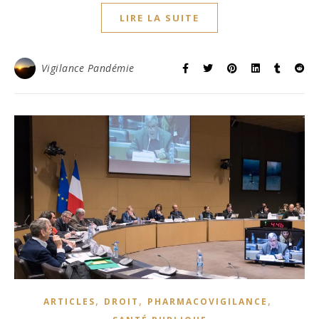
LIRE LA SUITE
Vigilance Pandémie
,
,
,
ARTICLES
DROIT
PHARMACOVIGILANCE