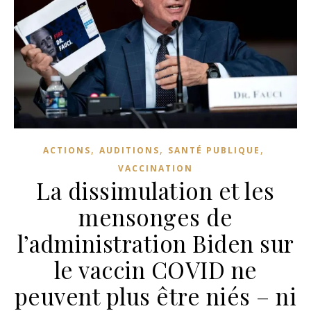
,
,
,
ACTIONS
AUDITIONS
SANTÉ PUBLIQUE
VACCINATION
La dissimulation et les
mensonges de
l’administration Biden sur
le vaccin COVID ne
peuvent plus être niés – ni