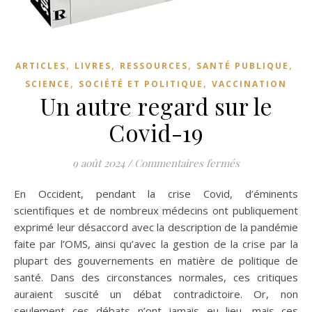
,
,
,
,
ARTICLES
LIVRES
RESSOURCES
SANTÉ PUBLIQUE
,
,
SCIENCE
SOCIÉTÉ ET POLITIQUE
VACCINATION
Un autre regard sur le
Covid-19
sur Un autre re
9 août 2024
/
Commentaires fermés
En Occident, pendant la crise Covid, d’éminents
scientifiques et de nombreux médecins ont publiquement
exprimé leur désaccord avec la description de la pandémie
faite par l’OMS, ainsi qu’avec la gestion de la crise par la
plupart des gouvernements en matière de politique de
santé. Dans des circonstances normales, ces critiques
auraient suscité un débat contradictoire. Or, non
seulement ces débats n’ont jamais eu lieu, mais ces