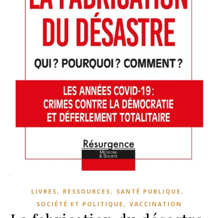
,
,
,
LIVRES
RESSOURCES
SANTÉ PUBLIQUE
,
SOCIÉTÉ ET POLITIQUE
VACCINATION