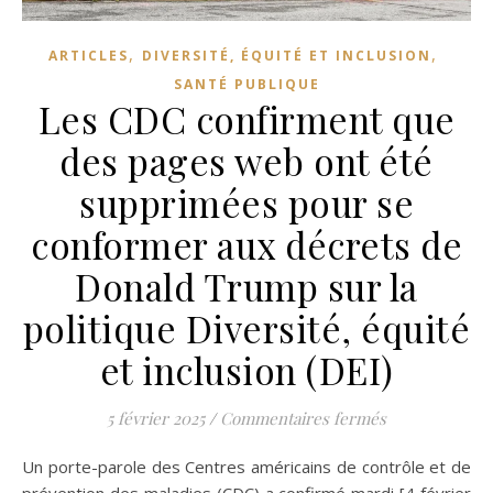
,
,
ARTICLES
DIVERSITÉ, ÉQUITÉ ET INCLUSION
SANTÉ PUBLIQUE
Les CDC confirment que
des pages web ont été
supprimées pour se
conformer aux décrets de
Donald Trump sur la
politique Diversité, équité
et inclusion (DEI)
sur Les CDC co
5 février 2025
/
Commentaires fermés
Un porte-parole des Centres américains de contrôle et de
prévention des maladies (CDC) a confirmé mardi [4 février