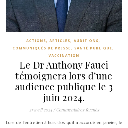
,
,
,
ACTIONS
ARTICLES
AUDITIONS
,
,
COMMUNIQUÉS DE PRESSE
SANTÉ PUBLIQUE
VACCINATION
Le Dr Anthony Fauci
témoignera lors d’une
audience publique le 3
juin 2024.
sur Le Dr Anth
27 avril 2024
/
Commentaires fermés
Lors de l'entretien à huis clos qu'il a accordé en janvier, le