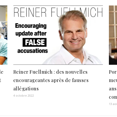
le
Reiner Fuellmich : des nouvelles
Por
t
encourageantes après de fausses
meu
allégations
ans
4 octobre 2022
com
13 ao