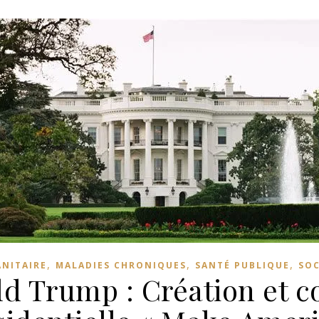
,
,
,
ANITAIRE
MALADIES CHRONIQUES
SANTÉ PUBLIQUE
SOC
d Trump : Création et c