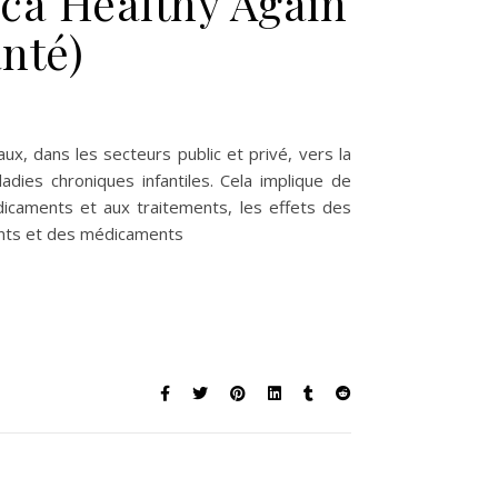
ca Healthy Again
anté)
 Donald Trump : Création et composition de la Commission préside
ux, dans les secteurs public et privé, vers la
dies chroniques infantiles. Cela implique de
dicaments et aux traitements, les effets des
ments et des médicaments