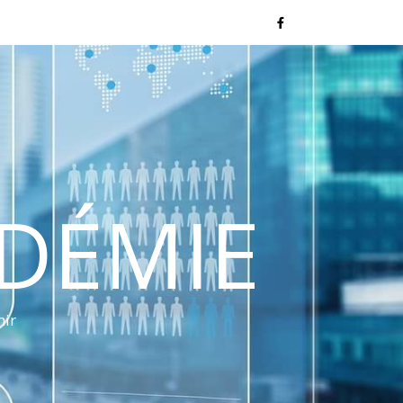
NDÉMIE
nir